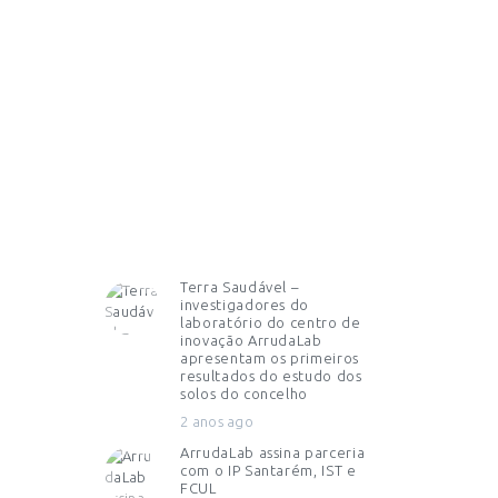
Terra Saudável –
investigadores do
laboratório do centro de
inovação ArrudaLab
apresentam os primeiros
resultados do estudo dos
solos do concelho
2 anos ago
ArrudaLab assina parceria
com o IP Santarém, IST e
FCUL