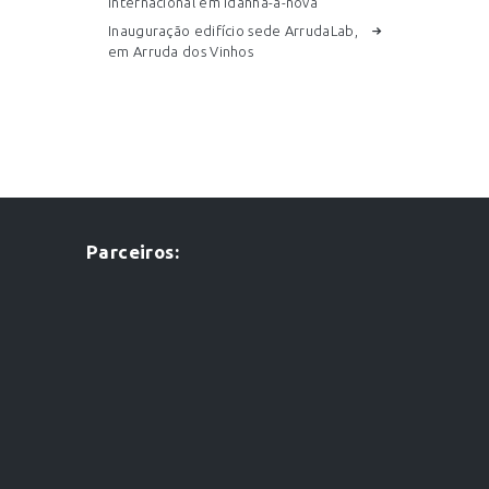
internacional em Idanha-a-nova
Inauguração edifício sede ArrudaLab,
em Arruda dos Vinhos
Parceiros: